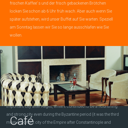
frischen Kaffee' s und der frisch gebackenen Brötchen
locken Sie schon ab 6 Uhr früh wach. Aber auch wenn Sie
später aufstehen, wird unser Buffet auf Sie warten. Speziell
am Sonntag lassen wir Sie so lange ausschlafen wie Sie
wollen.
Veria
Built on the foot of Vermio and crossed by Tripotamo river, Veria
was the second most important city during the years of
development of ancient Macedonians. It was the second most
important city after Aeges, while it continued to be a flourishing
and strong city even during the Byzantine period (it was the third
Café
most important city of the Empire after Constantinople and