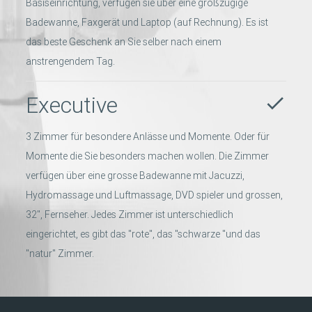
Basiseinrichtung, verfügen sie über eine großzügige
Badewanne, Faxgerät und Laptop (auf Rechnung). Es ist
das beste Geschenk an Sie selber nach einem
anstrengendem Tag.
Executive
done
3 Zimmer für besondere Anlässe und Momente. Oder für
Momente die Sie besonders machen wollen. Die Zimmer
verfügen über eine grosse Badewanne mit Jacuzzi,
Hydromassage und Luftmassage, DVD spieler und grossen,
32", Fernseher. Jedes Zimmer ist unterschiedlich
eingerichtet, es gibt das "rote", das "schwarze "und das
"natur" Zimmer.