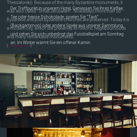
Thessaloniki). Because of the many Byzantine monuments, it
Der Treffpunkt in unserem Hotel. Geniessen Sie Ihren Kaffee,
was also called “Small Jerusalem”. Nowadays more than 50
Tee oder heisse Schokolade, spielen Sie "Tavli"
Byzantine and post Byzantine churches are preserved. Today it is
(Backgammon) oder andere Spiele aus unserer Sammlung
a modern city, which still preserves its historic neighbourhoods
und sehen Sie sich unbedingt das Fussballspiel am Sonntag
and many remarkable monuments.
an. Im Winter wärmt Sie ein offener Kamin.
[
Visitgreece.gr
]