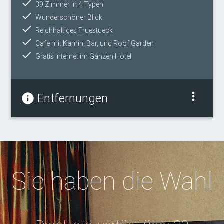
done
39 Zimmer in 4 Typen
done
Wunderschöner Blick
done
Reichhaltiges Fruestueck
done
Cafe mit Kamin, Bar, und Roof Garden
done
Gratis Internet im Ganzen Hotel
more_vert
Entfernungen
info
Sie haben die Wahl