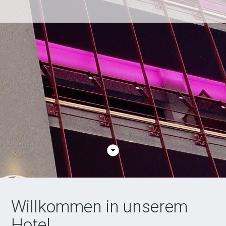
arrow_drop_down_circle
Willkommen in unserem
Hotel.