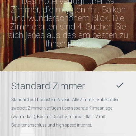
Das Hotel verfügt über 39
Zimmer, die meisten mit Balkon
und wunderschönem Blick. Die
Zimmerarten sind 4. Suchen Sie
sich jenes aus das am besten zu
Ihnen passt.
Standard Zimmer
done
Standard auf höchstem Niveau: Alle Zimmer, einbett oder
zweibett Zimmer, verfügen über separate Klimaanlage
(warm - kalt), Bad mit Dusche, mini bar, flat TV mit
Satelitenanschluss und high speed internet.