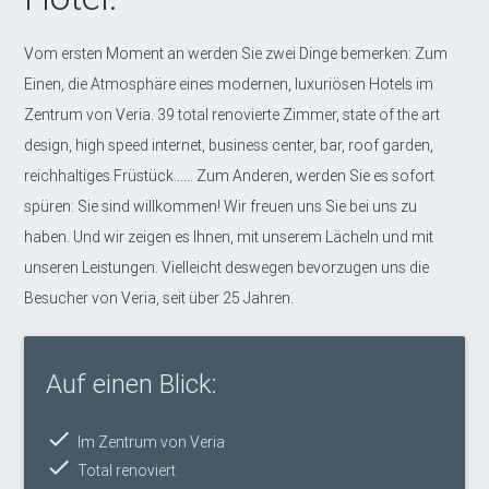
Vom ersten Moment an werden Sie zwei Dinge bemerken: Zum
Einen, die Atmosphäre eines modernen, luxuriösen Hotels im
Zentrum von Veria. 39 total renovierte Zimmer, state of the art
design, high speed internet, business center, bar, roof garden,
reichhaltiges Früstück...... Zum Anderen, werden Sie es sofort
spüren: Sie sind willkommen! Wir freuen uns Sie bei uns zu
haben. Und wir zeigen es Ihnen, mit unserem Lächeln und mit
unseren Leistungen. Vielleicht deswegen bevorzugen uns die
Besucher von Veria, seit über 25 Jahren.
Auf einen Blick:
done
Im Zentrum von Veria
done
Total renoviert