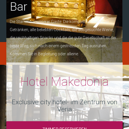
Bar
Die Stammbar unserer Gäste. Die komplette Auswahl an
Getränken, alle beliebten Cocktails, die ausgesuchte Weine,
die reichhaltigen Snacks und die die gute Gesellschaft ist der
beste Weg, sich nach einem gestressten Tag ausruhen.
Kommen Sie in Begleitung oder alleine.
Hotel Makedonia
Exclusive city hotel- im Zentrum von
Veria