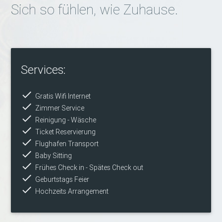
Sich so fühlen, wie Zuhause.
Services:
done
Gratis Wifi Internet
done
Zimmer Service
done
Reinigung - Wäsche
done
Ticket Reservierung
done
Flughafen Transport
done
Baby Sitting
done
Frühes Check in - Spätes Check out
done
Geburtstags Feier
done
Hochzeits Arrangement